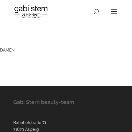
DAMEN
Gabi Stern beauty-team
Bahnhofstraße 71
71679 Asperg